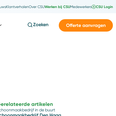
Werken bij CSU
CSU Login
uws
Klantverhalen
Over CSU
Medewerkers
Zoeken
Offerte aanvragen
erelateerde artikelen
choonmaakbedrijf in de buurt
choonmaakbedrijf Den Haag