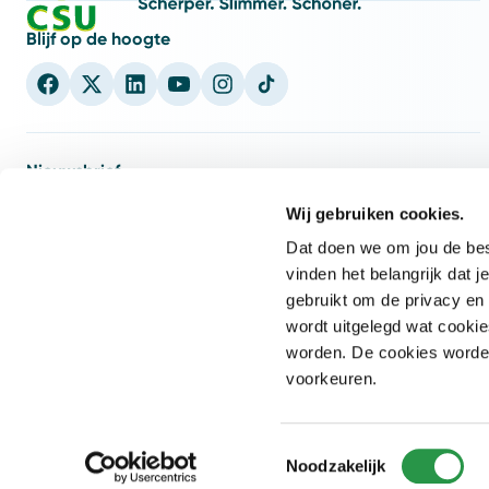
Blijf op de hoogte
Nieuwsbrief
nieuwsbrief
5x per jaar
Schrijf je in voor onze CSU
en ontvang
Wij gebruiken cookies.
weet wat er speelt
inspiratie en inzichten zodat jij
binnen de
Dat doen we om jou de best
facilitaire wereld.
vinden het belangrijk dat
gebruikt om de privacy en 
E-mailadres
Inschrijven
wordt uitgelegd wat cookie
worden. De cookies worden 
voorkeuren.
Toestemmingsselectie
Noodzakelijk
Copyright © CSU 2026. Alle rechten voorbehouden.