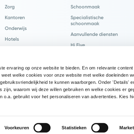
Zorg
Schoonmaak
Kantoren
Specialistische
schoonmaak
Onderwijs
Aanvullende diensten
Hotels
Hi Five
Recreatie
Hospitality
Industrie
e ervaring op onze website te bieden. En om relevante content 
Retail
 je weet welke cookies voor onze website met welke doeleinden 
Vervoer
gebruiksvriendelijkheid te kunnen waarborgen. Onder 'Details' e
s zijn, waarom wij deze willen gebruiken en welke cookies er ge
Logistiek
o.a. gebruikt voor het personaliseren van advertenties. Kies hi
Overheid
Voorkeuren
Statistieken
Market
Privacy polic