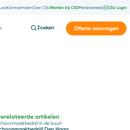
Werken bij CSU
CSU Login
uws
Klantverhalen
Over CSU
Medewerkers
Zoeken
Offerte aanvragen
erelateerde artikelen
choonmaakbedrijf in de buurt
choonmaakbedrijf Den Haag