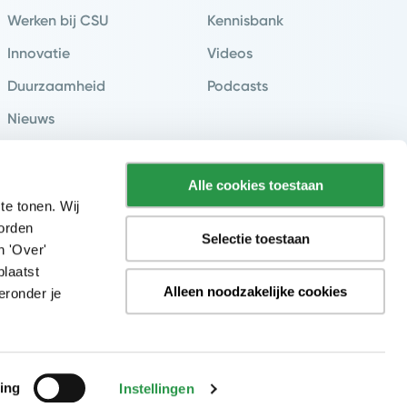
Werken bij CSU
Kennisbank
Innovatie
Videos
Duurzaamheid
Podcasts
Nieuws
Klantverhalen
Contact & Vestigingen
Alle cookies toestaan
te tonen. Wij
worden
Selectie toestaan
n 'Over'
plaatst
Alleen noodzakelijke cookies
eronder je
ing
Instellingen
y
Cookieverklaring
Disclaimer
Sitemap
Inkoopvoorwaarden