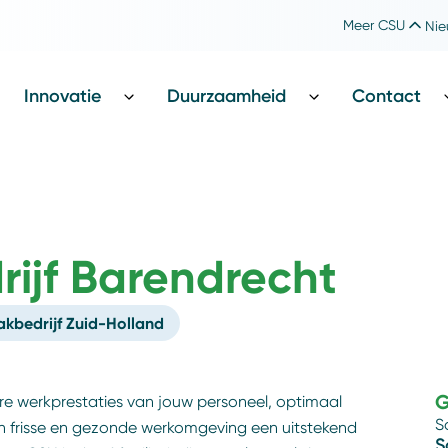
Meer CSU
Nie
Werken bij CSU
Catharina Foundation
Innovatie
Duurzaamheid
Contact
jf Barendrecht
bedrijf Zuid-Holland
G
ere werkprestaties van jouw personeel, optimaal
S
en frisse en gezonde werkomgeving een uitstekend
S