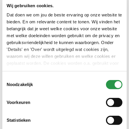
Wij gebruiken cookies.
Onze keurmerken
Dat doen we om jou de beste ervaring op onze website te
bieden. En om relevante content te tonen. Wij vinden het
belangrijk dat je weet welke cookies voor onze website
Dat we op de goede weg zijn, bewijzen onze
met welke doeleinden worden gebruikt om de privacy en
kwaliteitsstempels. We zijn trots op onze certificeringen
gebruiksvriendelijkheid te kunnen waarborgen. Onder
die aantonen dat onze groene basis staat als een huis.
'Details' en 'Over' wordt uitgelegd wat cookies zijn,
Wat dacht je van de CO₂ Prestatieladder en ISO-normen?
waarom wij deze willen gebruiken en welke cookies er
Maar ook op onze commitments als de Green Deal
geplaatst worden. De cookies worden o.a. gebruikt voor
duurzame zorg 3.0,
Sustainable Development Goals
het personaliseren van advertenties. Kies hieronder je
(SDG’s) en onze deelname aan het Klimaatakkoord van
voorkeuren.
Toestemmingsselectie
Parijs (SBTi) zijn we trots.
Noodzakelijk
Internationale milieunorm ISO 14001
Voorkeuren
Internationale kwaliteitsnorm ISO 9001
NEN-ISO 26000:2010 zelfverklaring
Statistieken
CO₂- Prestatieladder, trede 3