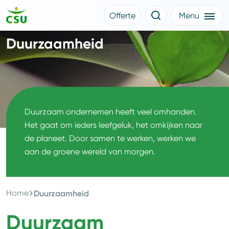
Offerte
Menu
Meer CSU
Duurzaamheid
Offerte aanvragen
Nieuws
Klantverhalen
Over CSU
Werken bij CSU
Medewerkers
CSU Login
Duurzaam ondernemen heeft veel omhanden.
Het gaat om ieders leefgeluk, het omkijken naar
de planeet. Door samen te werken, werken we
aan de groene wereld van morgen.
Home
Duurzaamheid
Duurzaam