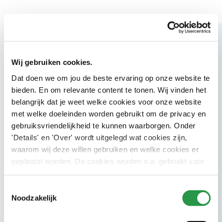
Wij gebruiken cookies.
Blijf op de hoogte
Dat doen we om jou de beste ervaring op onze website te
bieden. En om relevante content te tonen. Wij vinden het
belangrijk dat je weet welke cookies voor onze website
met welke doeleinden worden gebruikt om de privacy en
gebruiksvriendelijkheid te kunnen waarborgen. Onder
Nieuwsbrief
'Details' en 'Over' wordt uitgelegd wat cookies zijn,
nieuwsbrief
5x per jaar
Schrijf je in voor onze CSU
en ontvang
waarom wij deze willen gebruiken en welke cookies er
weet wat er speelt
inspiratie en inzichten zodat jij
binnen de
geplaatst worden. De cookies worden o.a. gebruikt voor
facilitaire wereld.
het personaliseren van advertenties. Kies hieronder je
voorkeuren.
Toestemmingsselectie
E-mailadres
Noodzakelijk