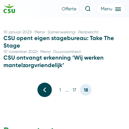
Offerte
Menu
Meer CSU
Offerte aanvragen
Nieuws
Klantverhalen
10 januari 2023
Mens
Samenwerking
Persbericht
Over CSU
CSU opent eigen stagebureau: Take The
Werken bij CSU
Stage
Medewerkers
10 november 2022
Mens
Duurzaamheid
CSU Login
CSU ontvangt erkenning ‘Wij werken
mantelzorgvriendelijk’
18
1
…
17