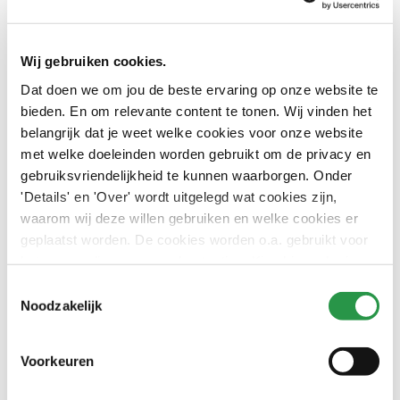
begon een projectgroep met het ontwikkelen van Take
The Stage. De eerste stagiaire, Floor van Gerwen, is
inmiddels begonnen met het opzetten van het bureau en
Wij gebruiken cookies.
blijft voor het bureau werken tot juni, dan eindigt haar
Dat doen we om jou de beste ervaring op onze website te
stage en start er een nieuwe stagiair. Een van de taken die
bieden. En om relevante content te tonen. Wij vinden het
er bij het bureau ligt, is de band tussen scholen en
belangrijk dat je weet welke cookies voor onze website
stageverlener verbeteren. “Zo moet Take The Stage
met welke doeleinden worden gebruikt om de privacy en
potentiële kandidaten sneller vinden en studenten die een
gebruiksvriendelijkheid te kunnen waarborgen. Onder
stage zoeken ons”, zegt Van Gerwen.
'Details' en 'Over' wordt uitgelegd wat cookies zijn,
waarom wij deze willen gebruiken en welke cookies er
geplaatst worden. De cookies worden o.a. gebruikt voor
het personaliseren van advertenties. Kies hieronder je
voorkeuren.
Toestemmingsselectie
Artikel geplaatst op
10 januari 2023
Noodzakelijk
Deel dit artikel
Voorkeuren