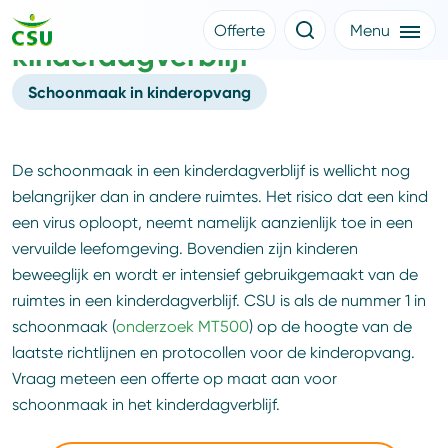
Schoonmaak
Offerte
Menu
kinderdagverblijf
Meer CSU
Offerte aanvragen
Nieuws
Schoonmaak in kinderopvang
Klantverhalen
Over CSU
Werken bij CSU
Medewerkers
De schoonmaak in een kinderdagverblijf is wellicht nog
CSU Login
belangrijker dan in andere ruimtes. Het risico dat een kind
een virus oploopt, neemt namelijk aanzienlijk toe in een
vervuilde leefomgeving. Bovendien zijn kinderen
beweeglijk en wordt er intensief gebruikgemaakt van de
ruimtes in een kinderdagverblijf. CSU is als de nummer 1 in
schoonmaak (
onderzoek MT500
) op de hoogte van de
laatste richtlijnen en protocollen voor de kinderopvang.
Vraag meteen een offerte op maat aan voor
schoonmaak in het kinderdagverblijf.