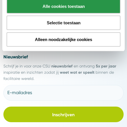
Alle cookies toestaan
Blijf op de hoogte
Selectie toestaan
Alleen noodzakelijke cookies
Nieuwsbrief
nieuwsbrief
5x per jaar
Schrijf je in voor onze CSU
en ontvang
weet wat er speelt
inspiratie en inzichten zodat jij
binnen de
facilitaire wereld.
E-mailadres
Inschrijven