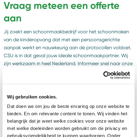
Vraag meteen een offerte
aan
Jij zoekt een schoonmaakbedrijf voor het schoonmaken
van de kinderopvang dat met een persoonsgerichte
aanpak werkt en nauwkeurig aan de protocollen voldoet.
CSU is in dat geval jouw ideale schoonmaakpartner. Wij
zijn werkzaam in heel Nederland. Informeer snel naar onze
diensten en ontvang een offerte op maat.
Vraag jouw vrijblijvende offerte aan
Wij gebruiken cookies.
Dat doen we om jou de beste ervaring op onze website te
bieden. En om relevante content te tonen. Wij vinden het
Contact
belangrijk dat je weet welke cookies voor onze website
met welke doeleinden worden gebruikt om de privacy en
Wil je eerst liever iemand spreken? Dat kan natuurlijk!
gebruiksvriendelijkheid te kunnen waarborgen. Onder