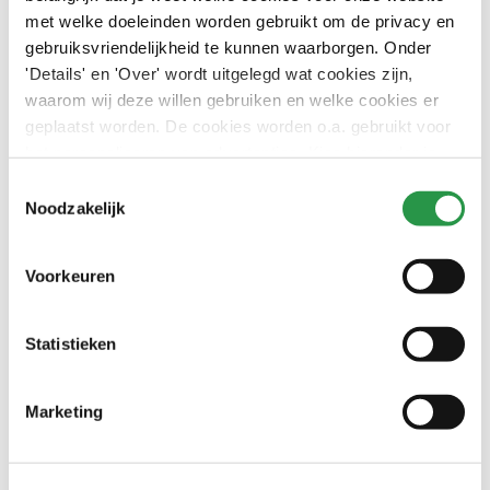
met welke doeleinden worden gebruikt om de privacy en
Contact
gebruiksvriendelijkheid te kunnen waarborgen. Onder
'Details' en 'Over' wordt uitgelegd wat cookies zijn,
Wil je eerst liever iemand spreken? Neem dan
contact
met
waarom wij deze willen gebruiken en welke cookies er
ons op.
geplaatst worden. De cookies worden o.a. gebruikt voor
het personaliseren van advertenties. Kies hieronder je
voorkeuren.
Bel ons
Toestemmingsselectie
Noodzakelijk
Voorkeuren
Gerelateerde artikelen
Schoonmaakmachines en -middelen
Hygiënesluis
Statistieken
Schoonmaakmachines en -middelen
Industriële stofafzuiging
Marketing
Schoonmaakmachines en -middelen
Preventief onderhoud