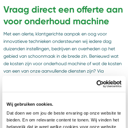
Vraag direct een offerte aan
voor onderhoud machine
Met een alerte, klantgerichte aanpak en oog voor
innovatieve technieken ondersteunen wij iedere dag
duizenden instellingen, bedrijven en overheden op het
gebied van schoonmaak in de brede zin. Benieuwd wat
de kosten zijn voor onderhoud machine of wat de kosten
van een van onze aanvullende diensten zijn? Via
onderstaande button kun je vrijblijvend een offerte
aanvragen, of neem contact met ons op voor meer
informatie.
Wij gebruiken cookies.
Vraag jouw vrijblijvende offerte aan
Dat doen we om jou de beste ervaring op onze website te
bieden. En om relevante content te tonen. Wij vinden het
belangrijk dat je weet welke cookies voor onze website