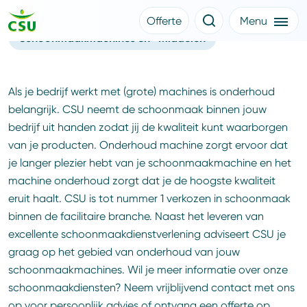
Onderhoud machine
Offerte
Menu
Schoonmaakmachines en -middelen
Meer CSU
Offerte aanvragen
Nieuws
Klantverhalen
Over CSU
Als je bedrijf werkt met (grote) machines is onderhoud
Werken bij CSU
belangrijk. CSU neemt de schoonmaak binnen jouw
Medewerkers
bedrijf uit handen zodat jij de kwaliteit kunt waarborgen
CSU Login
van je producten. Onderhoud machine zorgt ervoor dat
je langer plezier hebt van je schoonmaakmachine en het
machine onderhoud zorgt dat je de hoogste kwaliteit
eruit haalt. CSU is tot nummer 1 verkozen in schoonmaak
binnen de facilitaire branche. Naast het leveren van
excellente schoonmaakdienstverlening adviseert CSU je
graag op het gebied van onderhoud van jouw
schoonmaakmachines. Wil je meer informatie over onze
schoonmaakdiensten? Neem vrijblijvend contact met ons
op voor persoonlijk advies of ontvang een offerte op