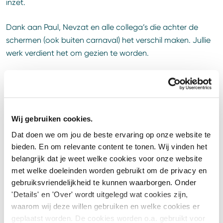
inzet.
Dank aan Paul, Nevzat en alle collega’s die achter de
schermen (ook buiten carnaval) het verschil maken. Jullie
werk verdient het om gezien te worden.
Artikel geplaatst op
27 februari 2026
Wij gebruiken cookies.
Deel dit artikel
Dat doen we om jou de beste ervaring op onze website te
bieden. En om relevante content te tonen. Wij vinden het
belangrijk dat je weet welke cookies voor onze website
met welke doeleinden worden gebruikt om de privacy en
Gerelateerd nieuws
Meer nieuws
gebruiksvriendelijkheid te kunnen waarborgen. Onder
'Details' en 'Over' wordt uitgelegd wat cookies zijn,
waarom wij deze willen gebruiken en welke cookies er
18 mei 2026
Mens
geplaatst worden. De cookies worden o.a. gebruikt voor
Onderhandelingsresultaat nieuwe