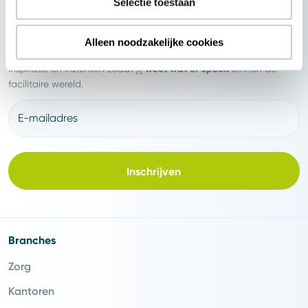
Selectie toestaan
Nieuwsbrief
Alleen noodzakelijke cookies
nieuwsbrief
5x per jaar
Schrijf je in voor onze CSU
en ontvang
weet wat er speelt
inspiratie en inzichten zodat jij
binnen de
facilitaire wereld.
E-mailadres
Inschrijven
Branches
Zorg
Kantoren