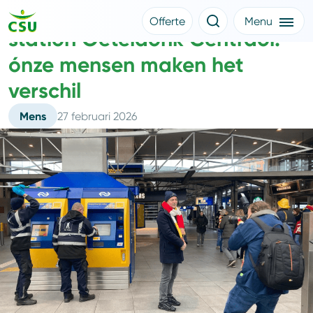
Achter de schermen van
Offerte
Menu
station Oeteldonk Centraol:
Meer CSU
Offerte aanvragen
ónze mensen maken het
Nieuws
Klantverhalen
verschil
Over CSU
Werken bij CSU
Mens
27 februari 2026
Medewerkers
CSU Login