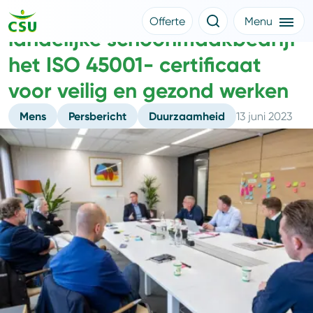
CSU behaalt als eerste
Offerte
Menu
landelijke schoonmaakbedrijf
Meer CSU
Offerte aanvragen
het ISO 45001- certificaat
Nieuws
Klantverhalen
voor veilig en gezond werken
Over CSU
Werken bij CSU
Mens
Persbericht
Duurzaamheid
13 juni 2023
Medewerkers
CSU Login