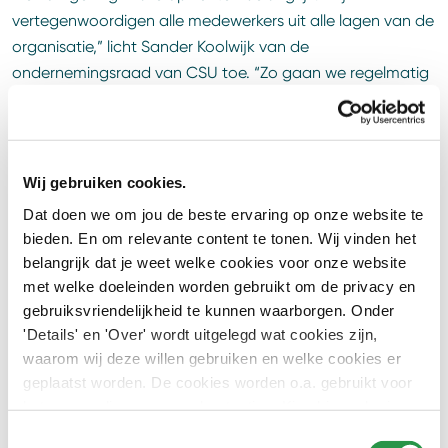
vertegenwoordigen alle medewerkers uit alle lagen van de
organisatie,” licht Sander Koolwijk van de
ondernemingsraad van CSU toe. “Zo gaan we regelmatig
in gesprek met onze medewerkers op de werkvloer. We
geven hen de kans om hun meningen en ideeën met ons
te delen, zodat ook zij, de belangrijkste schakels binnen
ons bedrijf, worden betrokken bij het veiligheidsbeleid. We
Wij gebruiken cookies.
zijn samen verantwoordelijk voor een veilige en gezonde
Dat doen we om jou de beste ervaring op onze website te
werkomgeving, en iedereen moet zich prettig voelen om
bieden. En om relevante content te tonen. Wij vinden het
dit bespreekbaar te maken.”
belangrijk dat je weet welke cookies voor onze website
met welke doeleinden worden gebruikt om de privacy en
Duidelijke en logische
gebruiksvriendelijkheid te kunnen waarborgen. Onder
'Details' en 'Over' wordt uitgelegd wat cookies zijn,
werkprocessen
waarom wij deze willen gebruiken en welke cookies er
geplaatst worden. De cookies worden o.a. gebruikt voor
Adviesbureau
QSN
heeft CSU in de beginfase begeleid.
het personaliseren van advertenties. Kies hieronder je
Met dit team is kritisch gekeken naar de binnen CSU
voorkeuren.
Toestemmingsselectie