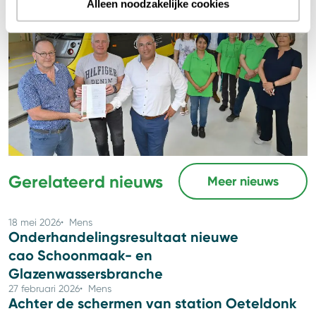
Alleen noodzakelijke cookies
CSU.
Artikel geplaatst op
13 juni 2023
Deel dit artikel
Gerelateerd nieuws
Meer nieuws
18 mei 2026
Mens
Onderhandelingsresultaat nieuwe
cao Schoonmaak- en
Glazenwassersbranche
27 februari 2026
Mens
Achter de schermen van station Oeteldonk