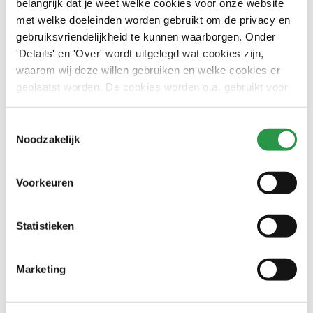
belangrijk dat je weet welke cookies voor onze website
0413 285 111 (algemeen)
met welke doeleinden worden gebruikt om de privacy en
gebruiksvriendelijkheid te kunnen waarborgen. Onder
sales@csu.nl
'Details' en 'Over' wordt uitgelegd wat cookies zijn,
waarom wij deze willen gebruiken en welke cookies er
Pascal op LinkedIn
geplaatst worden. De cookies worden o.a. gebruikt voor
Pascal Rutten
het personaliseren van advertenties. Kies hieronder je
Commercieel adviseur
voorkeuren.
Toestemmingsselectie
Noodzakelijk
Voorkeuren
Statistieken
Gerelateerde artikelen
Schoonmaakbedrijf in de buurt
Schoonmaakbedrijf Eindhoven
Marketing
Schoonmaakbedrijf in de buurt
Schoonmaakbedrijf Breda