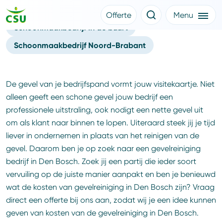
Gevelreiniging Den Bosch
Offerte
Menu
Schoonmaakbedrijf in de buurt
Meer CSU
Offerte aanvragen
Nieuws
Schoonmaakbedrijf Noord-Brabant
Klantverhalen
Over CSU
Werken bij CSU
Medewerkers
De gevel van je bedrijfspand vormt jouw visitekaartje. Niet
CSU Login
alleen geeft een schone gevel jouw bedrijf een
professionele uitstraling, ook nodigt een nette gevel uit
om als klant naar binnen te lopen. Uiteraard steek jij je tijd
liever in ondernemen in plaats van het reinigen van de
gevel. Daarom ben je op zoek naar een gevelreiniging
bedrijf in Den Bosch. Zoek jij een partij die ieder soort
vervuiling op de juiste manier aanpakt en ben je benieuwd
wat de kosten van gevelreiniging in Den Bosch zijn? Vraag
direct een offerte bij ons aan, zodat wij je een idee kunnen
geven van kosten van de gevelreiniging in Den Bosch.