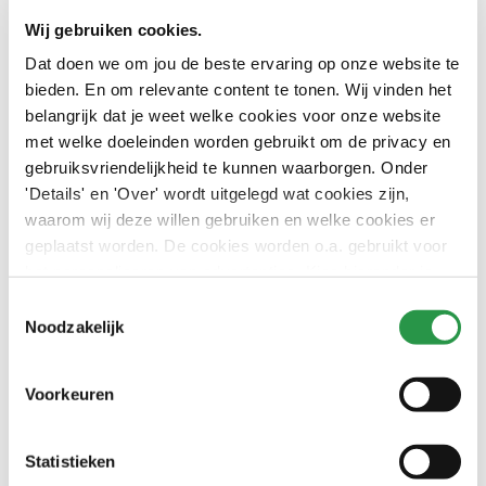
verwijderen. Onze specialisten zetten hun expertise in om
Wij gebruiken cookies.
jouw zorginstelling weer fris en schoon te krijgen. Dankzij
Dat doen we om jou de beste ervaring op onze website te
onze duurzame schoonmaakbenaderingen en
bieden. En om relevante content te tonen. Wij vinden het
innovatieve technieken zorgen wij voor een gezond
belangrijk dat je weet welke cookies voor onze website
leefklimaat. Neem contact op met CSU voor een
met welke doeleinden worden gebruikt om de privacy en
oplossing op maat en zeg vaarwel tegen ongewenste
gebruiksvriendelijkheid te kunnen waarborgen. Onder
'Details' en 'Over' wordt uitgelegd wat cookies zijn,
geuren in jouw zorginstelling.
waarom wij deze willen gebruiken en welke cookies er
geplaatst worden. De cookies worden o.a. gebruikt voor
Contact
het personaliseren van advertenties. Kies hieronder je
voorkeuren.
Toestemmingsselectie
Wil je eerst liever iemand spreken? Dat kan natuurlijk!
Noodzakelijk
Onze collega Meta Boelens (Branchemanager Zorg) helpt
je graag verder.
Bel of mail naar
0413 285 111
/
zorg@csu.nl
Voorkeuren
Statistieken