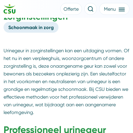
Bestrijding van urinegeur in
Offerte
Menu
zorginstellingen
Meer CSU
Offerte aanvragen
Nieuws
Schoonmaak in zorg
Klantverhalen
Over CSU
Werken bij CSU
Medewerkers
Urinegeur in zorginstellingen kan een uitdaging vormen. Of
CSU Login
het nu in een verpleeghuis, woonzorgcentrum of andere
zorginstelling is, deze onaangename geur kan zowel voor
bewoners als bezoekers onplezierig zijn. Een sleutelfactor
in het voorkomen en neutraliseren van urinegeur is een
grondige en regelmatige schoonmaak. Bij CSU bieden we
effectieve methoden voor het professioneel verwijderen
van urinegeur, wat bijdraagt aan een aangenamere
leefomgeving.
Professioneel urinegeur