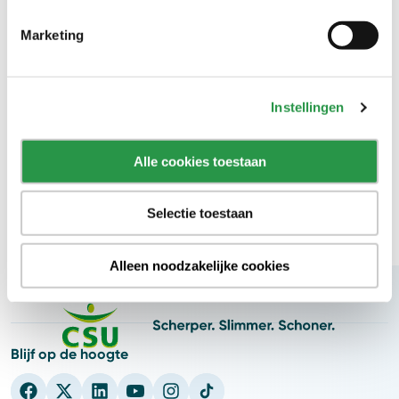
Gerelateerde artikelen
Marketing
Downloads
Whitepaper ‘Nieuwe rolverdeling in de zorg’
Hygiëne en protocollen
Schoonmaak ouderenzorg
Instellingen
Schoonmaak van (zakelijke) ruimtes en objecten
(kantoren)
Alle cookies toestaan
Verpleeghuis schoonmaak
Selectie toestaan
Alleen noodzakelijke cookies
Blijf op de hoogte