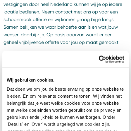
vestigingen door heel Nederland kunnen wij je op iedere
locatie bedienen. Neem contact met ons op voor een
schoonmaak offerte en wij komen graag bij je langs.
Samen bekijken we waar behoefte aan is en wat jouw
wensen daarbij zijn. Op basis daarvan wordt er een
geheel vrijblijvende offerte voor jou op maat gemaakt.
Vraag jouw vrijblijvende offerte aan
Wij gebruiken cookies.
Contact
Dat doen we om jou de beste ervaring op onze website te
bieden. En om relevante content te tonen. Wij vinden het
Wil je eerst liever iemand spreken? Neem dan
contact
met
belangrijk dat je weet welke cookies voor onze website
ons op.
met welke doeleinden worden gebruikt om de privacy en
gebruiksvriendelijkheid te kunnen waarborgen. Onder
'Details' en 'Over' wordt uitgelegd wat cookies zijn,
Bel ons