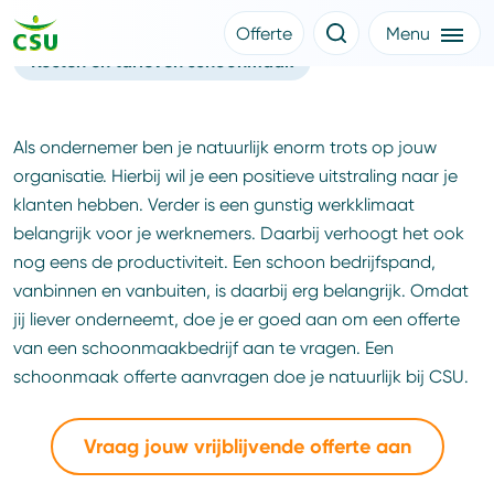
Schoonmaak offerte
Offerte
Menu
Kosten en tarieven schoonmaak
Meer CSU
Offerte aanvragen
Nieuws
Klantverhalen
Over CSU
Als ondernemer ben je natuurlijk enorm trots op jouw
Werken bij CSU
organisatie. Hierbij wil je een positieve uitstraling naar je
Medewerkers
klanten hebben. Verder is een gunstig werkklimaat
CSU Login
belangrijk voor je werknemers. Daarbij verhoogt het ook
nog eens de productiviteit. Een schoon bedrijfspand,
vanbinnen en vanbuiten, is daarbij erg belangrijk. Omdat
jij liever onderneemt, doe je er goed aan om een offerte
van een schoonmaakbedrijf aan te vragen. Een
schoonmaak offerte aanvragen doe je natuurlijk bij CSU.
Vraag jouw vrijblijvende offerte aan