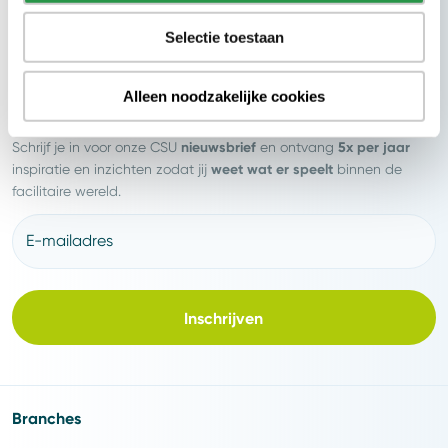
Selectie toestaan
Alleen noodzakelijke cookies
Nieuwsbrief
nieuwsbrief
5x per jaar
Schrijf je in voor onze CSU
en ontvang
weet wat er speelt
inspiratie en inzichten zodat jij
binnen de
facilitaire wereld.
E-mailadres
Inschrijven
Branches