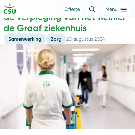
Hoteldiensten CSU ontzorgen
Offerte
Menu
de verpleging van het Reinier
Meer CSU
Offerte aanvragen
de Graaf ziekenhuis
Nieuws
Klantverhalen
Over CSU
Samenwerking
Zorg
20 augustus 2024
Werken bij CSU
Medewerkers
CSU Login