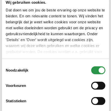
Wij gebruiken cookies.
bijzondere en dynamische werkplek voor ons allemaal.
Dat doen we om jou de beste ervaring op onze website te
Daarom zijn ook de leidinggevenden van CSU altijd
bieden. En om relevante content te tonen. Wij vinden het
aanwezig op de werkvloer. Belangrijk, want zo weten we
belangrijk dat je weet welke cookies voor onze website
wat er speelt, waar er bijgestuurd moet worden. En
met welke doeleinden worden gebruikt om de privacy en
minstens zo belangrijk: we weten hoe het met onze
gebruiksvriendelijkheid te kunnen waarborgen. Onder
medewerkers gaat en waar ze tegenaan lopen.”
'Details' en 'Over' wordt uitgelegd wat cookies zijn,
waarom wij deze willen gebruiken en welke cookies er
geplaatst worden. De cookies worden o.a. gebruikt voor
het personaliseren van advertenties. Kies hieronder je
Artikel geplaatst op
20 augustus 2024
voorkeuren.
Deel dit artikel
Toestemmingsselectie
Noodzakelijk
Voorkeuren
Gerelateerd nieuws
Meer nieuws
Statistieken
8 mei 2026
Samenwerking
Innovatie