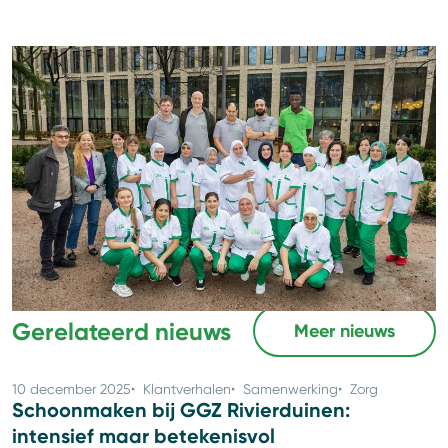
Artikel geplaatst op
31 mei 2024
Deel dit artikel
Gerelateerd nieuws
Meer nieuws
10 december 2025
Klantverhalen
Samenwerking
Zorg
Schoonmaken bij GGZ Rivierduinen:
intensief maar betekenisvol