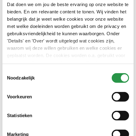
Dat doen we om jou de beste ervaring op onze website te
bieden. En om relevante content te tonen. Wij vinden het
belangrijk dat je weet welke cookies voor onze website
met welke doeleinden worden gebruikt om de privacy en
“Ook bij het doorvoeren van veranderingen,
gebruiksvriendelijkheid te kunnen waarborgen. Onder
blijven we de kwaliteit bewaken. Daar zorgen onze
'Details' en 'Over' wordt uitgelegd wat cookies zijn,
schoonmaakmedewerkers hier iedere dag weer
waarom wij deze willen gebruiken en welke cookies er
voor.”
Emiel van het Reve, projectmanager CSU
geplaatst worden. De cookies worden o.a. gebruikt voor
het personaliseren van advertenties. Kies hieronder je
voorkeuren.
Toestemmingsselectie
Noodzakelijk
Communicatie is key
Voorkeuren
‘Ons team is echt heel vrolijk. Iedereen is vriendelijk,
behulpzaam en doet mee. Soms hebben we een
Statistieken
taalbarrière, bijvoorbeeld met collega’s van Oekraïense of
Marokkaanse afkomst, dan gebruiken we een app om te
vertalen. Goede communicatie blijft altijd een belangrijk
Marketing