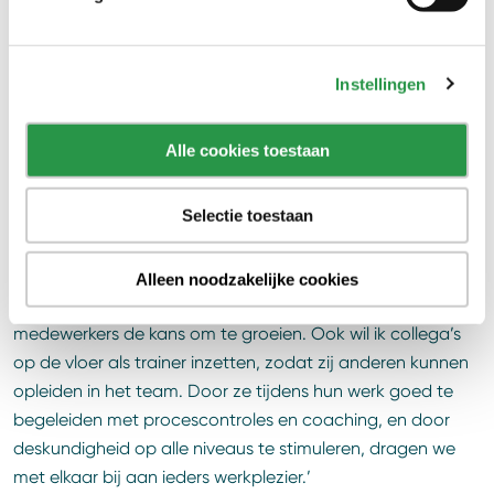
aandachtspunt.’
‘Wat ik vooral waardeer is dat iedereen open staat voor
Instellingen
verbetering en bereid is om stappen te zetten. Ook ben ik
trots op de hoge kwaliteit van ons werk. We hebben er
Alle cookies toestaan
hard voor gewerkt om dat te bereiken.’
Toekomst van het team
Selectie toestaan
‘Ik wil ervoor zorgen dat kennis en verantwoordelijkheden
Alleen noodzakelijke cookies
zoveel mogelijk op de werkvloer liggen. Dit geeft
medewerkers de kans om te groeien. Ook wil ik collega’s
op de vloer als trainer inzetten, zodat zij anderen kunnen
opleiden in het team. Door ze tijdens hun werk goed te
begeleiden met procescontroles en coaching, en door
deskundigheid op alle niveaus te stimuleren, dragen we
met elkaar bij aan ieders werkplezier.’