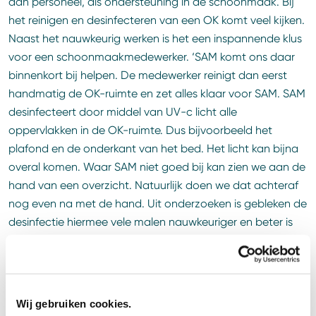
aan personeel, als ondersteuning in de schoonmaak. Bij
het reinigen en desinfecteren van een OK komt veel kijken.
Naast het nauwkeurig werken is het een inspannende klus
voor een schoonmaakmedewerker. ‘SAM komt ons daar
binnenkort bij helpen. De medewerker reinigt dan eerst
handmatig de OK-ruimte en zet alles klaar voor SAM. SAM
desinfecteert door middel van UV-c licht alle
oppervlakken in de OK-ruimte. Dus bijvoorbeeld het
plafond en de onderkant van het bed. Het licht kan bijna
overal komen. Waar SAM niet goed bij kan zien we aan de
hand van een overzicht. Natuurlijk doen we dat achteraf
nog even na met de hand. Uit onderzoeken is gebleken de
desinfectie hiermee vele malen nauwkeuriger en beter is
dan alles handmatig te doen. En ook niet onbelangrijk;
het bespaart onze collega veel lichamelijke inspanning.
Dat is fijn, want juist op een OK moet je altijd scherp
blijven!’
Wij gebruiken cookies.