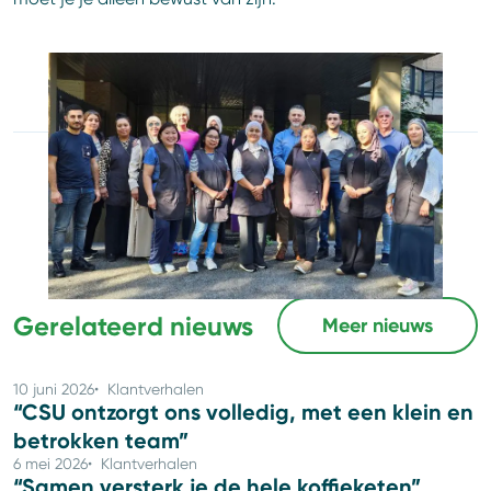
Artikel geplaatst op
1 september 2025
Deel dit artikel
Gerelateerd nieuws
Meer nieuws
10 juni 2026
Klantverhalen
“CSU ontzorgt ons volledig, met een klein en
betrokken team”
6 mei 2026
Klantverhalen
“Samen versterk je de hele koffieketen”