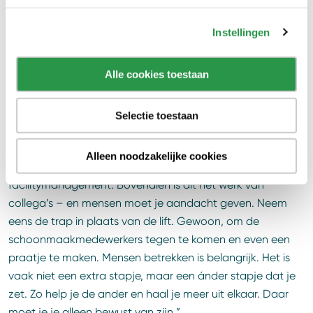
zelfverzekerde jonge man die soms zelfs de voorvrouw
vervangt. We weten hoe moeilijk het is om een team op
Instellingen
sterkte te houden en zij regelen dat onderling toch maar
mooi. Ik denk dat er weinig bedrijven zijn, die zo gelukkig
Alle cookies toestaan
zijn met hun schoonmaakmedewerkers.”
Verbinding creëer je zelf
Selectie toestaan
Schoonmaak is voor De Goudse geen noodzakelijk
Alleen noodzakelijke cookies
kwaad. Van Gorkom: “Het is een wezenlijk onderdeel van
facilitymanagement. Bovendien is dit het werk van
collega’s – en mensen moet je aandacht geven. Neem
eens de trap in plaats van de lift. Gewoon, om de
schoonmaakmedewerkers tegen te komen en even een
praatje te maken. Mensen betrekken is belangrijk. Het is
vaak niet een extra stapje, maar een ánder stapje dat je
zet. Zo help je de ander en haal je meer uit elkaar. Daar
moet je je alleen bewust van zijn.”