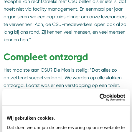
receptie kan rechtstreeks met CSU bellen als er iets is, dat
hoeft niet via facility management. En eenmaal per jaar
organiseren we een captains dinner om onze leveranciers
te verwennen. Ach, de CSU-medewerkers lopen ook al zo
lang bij ons rond. Zij kennen veel mensen, en veel mensen
kennen hen.”
Compleet ontzorgd
Het mooiste aan CSU? De Mos is stellig: “Dat alles zo
ontzettend soepel verloopt. We worden op alle vlakken
ontzorgd. Laatst was er een verstopping op een toilet.
Dan heeft de medewerker haar leidinggevende al
ingeschakeld, evenals de objectleider voor de speciale
reiniging. Alles hebben ze al geregeld en opgelost. En wij
worden netjes geïnformeerd. De CSU-medewerkers zijn
Wij gebruiken cookies.
opmerkzaam, signaleren zaken als een kapotte lamp,
Dat doen we om jou de beste ervaring op onze website te
maken er foto’s en sturen die meteen door. Dat doen ze