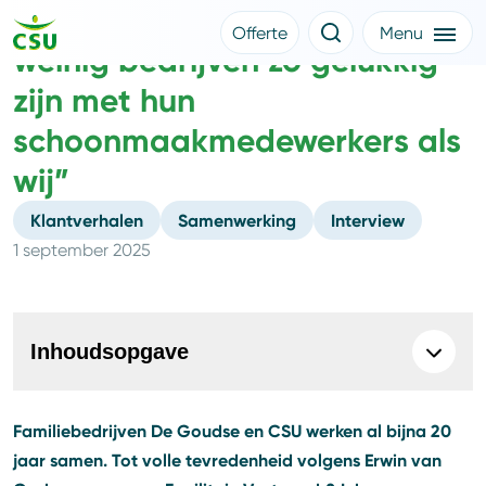
De Goudse: “Ik denk dat
Offerte
Menu
weinig bedrijven zo gelukkig
Meer CSU
Offerte aanvragen
zijn met hun
Nieuws
Klantverhalen
schoonmaakmedewerkers als
Over CSU
Werken bij CSU
wij”
Medewerkers
CSU Login
Klantverhalen
Samenwerking
Interview
1 september 2025
Inhoudsopgave
Familiebedrijven De Goudse en CSU werken al bijna 20
jaar samen. Tot volle tevredenheid volgens Erwin van