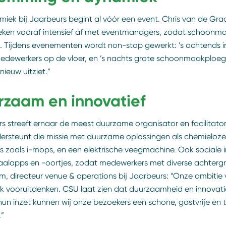
iek bij Jaarbeurs begint al vóór een event. Chris van de Gr
ken vooraf intensief af met eventmanagers, zodat schoonmaa
. Tijdens evenementen wordt non-stop gewerkt: ’s ochtends in
edewerkers op de vloer, en ’s nachts grote schoonmaakploeg
nieuw uitziet.”
rzaam en innovatief
s streeft ernaar de meest duurzame organisator en facilitator
rsteunt die missie met duurzame oplossingen als chemieloz
 zoals i-mops, en een elektrische veegmachine. Ook sociale i
taalapps en -oortjes, zodat medewerkers met diverse achte
, directeur venue & operations bij Jaarbeurs: “Onze ambitie
 vooruitdenken. CSU laat zien dat duurzaamheid en innovati
hun inzet kunnen wij onze bezoekers een schone, gastvrije e
.”