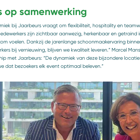
ts op samenwerking
iek bij Jaarbeurs vraagt om flexibiliteit, hospitality en tea
edewerkers zijn zichtbaar aanwezig, herkenbaar en getraind i
kom voelen. Dankzij de jarenlange schoonmaakervaring binne
ers bij vernieuwing, blijven we kwaliteit leveren.” Marcel Mans
hip met Jaarbeurs: “De dynamiek van deze bijzondere locatie
e dat bezoekers elk event optimaal beleven.”
an Hooff, CEO Koninklijke Jaarbeurs en Esmée Ficheroux, Lid 
Koninklijke Jaarbeurs
ke Jaarbeurs is in 1916 opgericht voor het bevorderen van de han