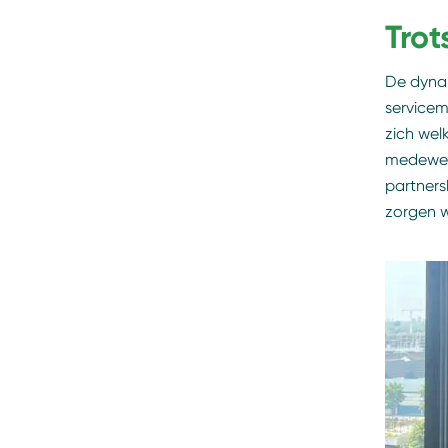
Tro
De dynam
servicem
zich wel
medewerk
partners
zorgen w
Jeroen v
Over 
Koninklij