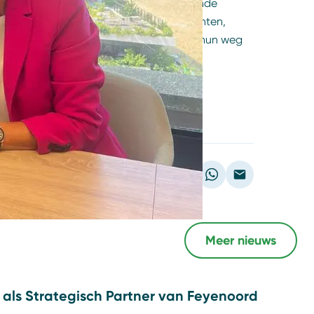
seert en faciliteert de meest uiteenlopende
ngen tot congressen, zakelijke evenementen,
ijks weten pakweg 2,3 miljoen bezoekers hun weg
les wat Jaarbeurs doet.
Deel dit artikel
Meer nieuws
ij als Strategisch Partner van Feyenoord