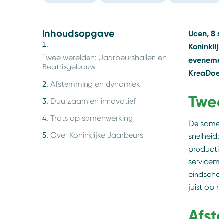
Inhoudsopgave
Uden, 8 
Koninkli
Twee werelden: Jaarbeurshallen en
evenemen
Beatrixgebouw
KreaDoe
Afstemming en dynamiek
Twe
Duurzaam en innovatief
Trots op samenwerking
De samen
Over Koninklijke Jaarbeurs
snelheid
producti
service
eindscho
juist op
Afs