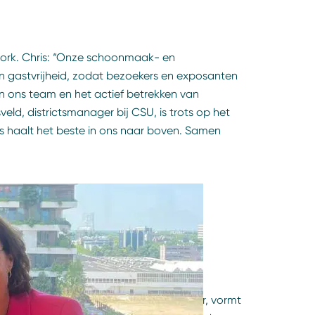
mwork. Chris: “Onze schoonmaak- en
n gastvrijheid, zodat bezoekers en exposanten
n ons team en het actief betrekken van
veld, districtsmanager bij CSU, is trots op het
s haalt het beste in ons naar boven. Samen
Raad van Bestuur Total Care
del en nijverheid. Nu bijna 110 jaar later, vormt