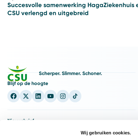
Succesvolle samenwerking HagaZiekenhuis 
CSU verlengd en uitgebreid
Blijf op de hoogte
Nieuwsbrief
nieuwsbrief
5x per jaar
Schrijf je in voor onze CSU
en ontvang
Wij gebruiken cookies.
weet wat er speelt
inspiratie en inzichten zodat jij
binnen de