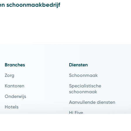
en schoonmaakbedrijf
Branches
Diensten
Zorg
Schoonmaak
Kantoren
Specialistische
schoonmaak
Onderwijs
Aanvullende diensten
Hotels
Hi Five
Recreatie
Hospitality
Industrie