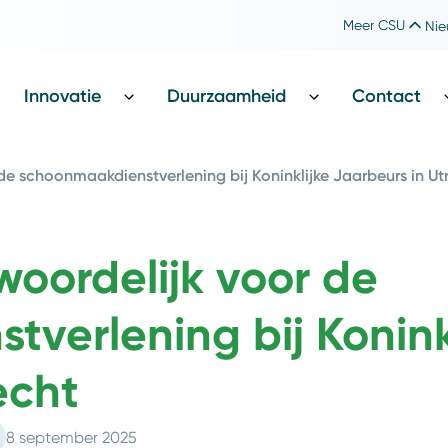
Meer CSU
Nie
Werken bij CSU
Catharina Foundation
Innovatie
Duurzaamheid
Contact
 de schoonmaakdienstverlening bij Koninklijke Jaarbeurs in U
woordelijk voor de
verlening bij Konink
recht
8 september 2025