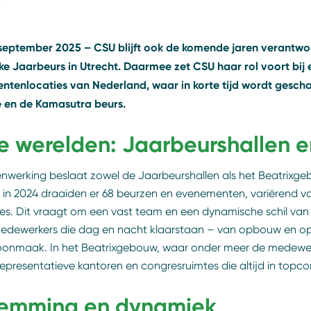
september 2025 – CSU blijft ook de komende jaren verantwo
jke Jaarbeurs in Utrecht. Daarmee zet CSU haar rol voort bij
tenlocaties van Nederland, waar in korte tijd wordt gesch
 en de Kamasutra beurs.
e werelden: Jaarbeurshallen 
werking beslaat zowel de Jaarbeurshallen als het Beatrixgebouw
: in 2024 draaiden er 68 beurzen en evenementen, variërend
es. Dit vraagt om een vast team en een dynamische schil va
medewerkers die dag en nacht klaarstaan – van opbouw en o
onmaak. In het Beatrixgebouw, waar onder meer de medewerke
 representatieve kantoren en congresruimtes die altijd in topco
temming en dynamiek