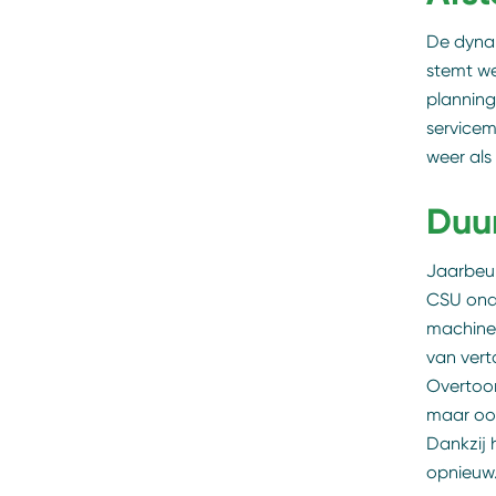
De dynam
stemt we
planning
servicem
weer als 
Duu
Jaarbeur
CSU onde
machines
van ver
Overtoom
maar ook
Dankzij 
opnieuw