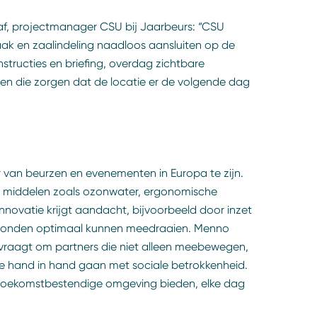
aaf, projectmanager CSU bij Jaarbeurs: “CSU
k en zaalindeling naadloos aansluiten op de
structies en briefing, overdag zichtbare
en die zorgen dat de locatie er de volgende dag
 van beurzen en evenementen in Europa​ te zijn.
e middelen zoals ozonwater, ergonomische
nnovatie krijgt aandacht, bijvoorbeeld door inzet
rgronden optimaal kunnen meedraaien. Menno
 vraagt om partners die niet alleen meebewegen,
e hand in hand gaan met sociale betrokkenheid.
n toekomstbestendige omgeving bieden, elke dag