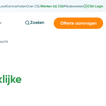
Werken bij CSU
CSU Login
uws
Klantverhalen
Over CSU
Medewerkers
Zoeken
Offerte aanvragen
trecht
lijke