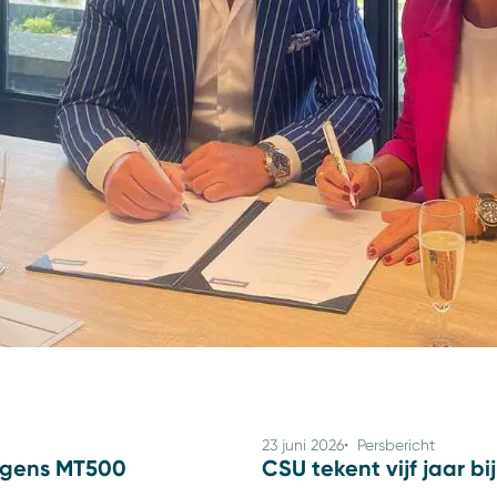
al nog steeds het fundament van Jaarbeurs. Het bedrijf organi
tionale) evenementen. Van vergaderingen, workshops en traini
treikingen, shows en grootschalige events en beurzen. Jaarl
rbeurs te vinden. Elkaar écht ontmoeten staat centraal in al
23 juni 2026
Persbericht
lgens MT500
CSU tekent vijf jaar b