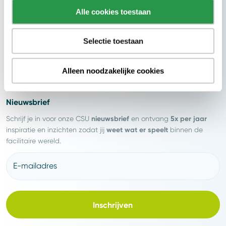
Alle cookies toestaan
Blijf op de hoogte
Selectie toestaan
Alleen noodzakelijke cookies
Nieuwsbrief
nieuwsbrief
5x per jaar
Schrijf je in voor onze CSU
en ontvang
weet wat er speelt
inspiratie en inzichten zodat jij
binnen de
facilitaire wereld.
E-mailadres
Inschrijven