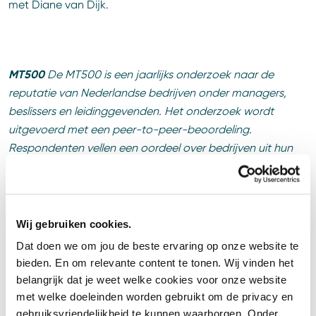
met Diane van Dijk.
MT500
De MT500 is een jaarlijks onderzoek naar de
reputatie van Nederlandse bedrijven onder managers,
beslissers en leidinggevenden. Het onderzoek wordt
uitgevoerd met een peer-to-peer-beoordeling.
Respondenten vellen een oordeel over bedrijven uit hun
eigen branche op klantgerichtheid, productleiderschap,
kwaliteit van uitvoering, goed werkgeverschap en
duurzaamheid.
Meer informatie
.
Wij gebruiken cookies.
Dat doen we om jou de beste ervaring op onze website te
bieden. En om relevante content te tonen. Wij vinden het
Artikel geplaatst op
30 juni 2026
belangrijk dat je weet welke cookies voor onze website
Deel dit artikel
met welke doeleinden worden gebruikt om de privacy en
gebruiksvriendelijkheid te kunnen waarborgen. Onder