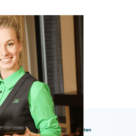
tact
met ons op.
Branches
Diensten