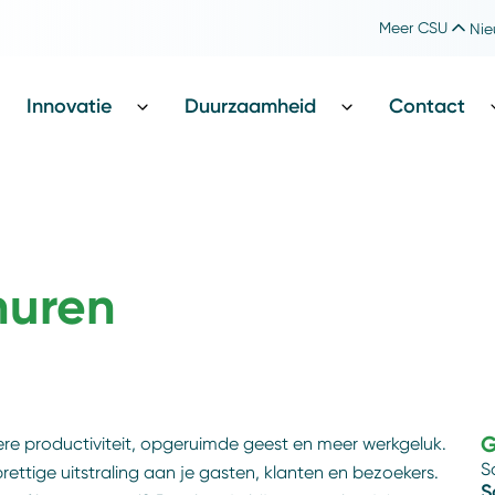
Meer CSU
Nie
Werken bij CSU
Catharina Foundation
Innovatie
Duurzaamheid
Contact
huren
G
ere productiviteit, opgeruimde geest en meer werkgeluk.
S
tige uitstraling aan je gasten, klanten en bezoekers.
S