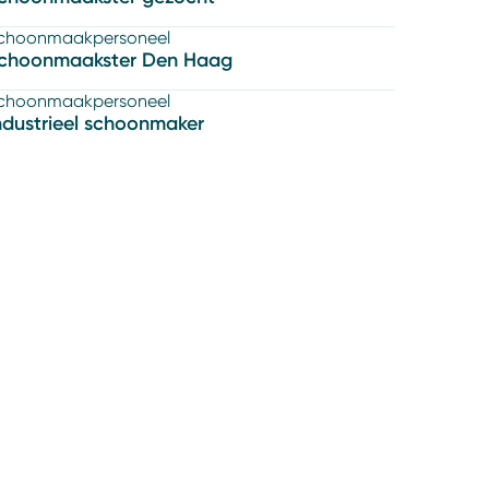
choonmaakpersoneel
choonmaakster Den Haag
choonmaakpersoneel
ndustrieel schoonmaker