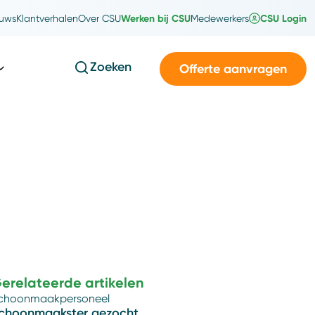
Werken bij CSU
CSU Login
uws
Klantverhalen
Over CSU
Medewerkers
Zoeken
Offerte aanvragen
erelateerde artikelen
choonmaakpersoneel
choonmaakster gezocht