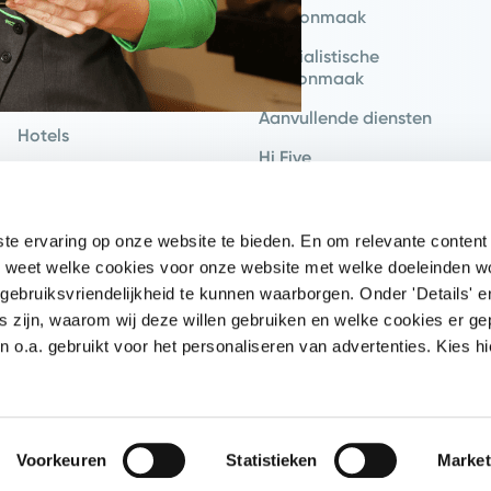
Zorg
Schoonmaak
Kantoren
Specialistische
schoonmaak
Onderwijs
Aanvullende diensten
Hotels
Hi Five
Recreatie
Hospitality
Industrie
e ervaring op onze website te bieden. En om relevante content 
Retail
 je weet welke cookies voor onze website met welke doeleinden 
Vervoer
gebruiksvriendelijkheid te kunnen waarborgen. Onder 'Details' e
s zijn, waarom wij deze willen gebruiken en welke cookies er ge
Logistiek
o.a. gebruikt voor het personaliseren van advertenties. Kies hi
Overheid
Voorkeuren
Statistieken
Market
Privacy polic