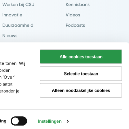
Werken bij CSU
Kennisbank
Innovatie
Videos
Duurzaamheid
Podcasts
Nieuws
Klantverhalen
Contact & Vestigingen
Alle cookies toestaan
te tonen. Wij
worden
Selectie toestaan
n 'Over'
plaatst
Alleen noodzakelijke cookies
eronder je
ing
Instellingen
y
Cookieverklaring
Disclaimer
Sitemap
Inkoopvoorwaarden