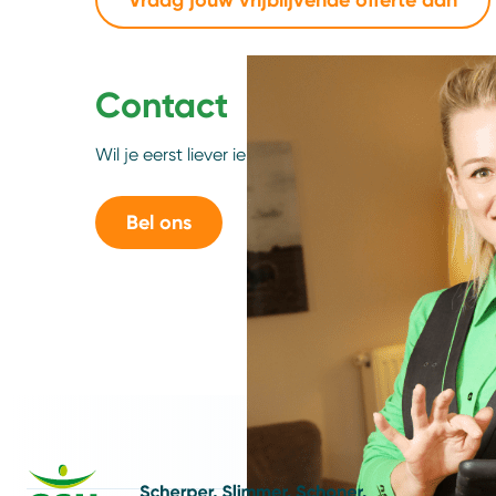
Contact
Wil je eerst liever iemand spreken? Neem dan
con
Bel ons