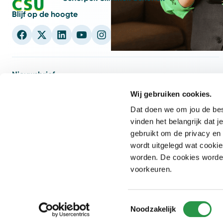
Blijf op de hoogte
Nieuwsbrief
nieuwsbrief
5x per jaar
Schrijf je in voor onze CSU
en ontvang
Wij gebruiken cookies.
weet wat er speelt
inspiratie en inzichten zodat jij
binnen de
Dat doen we om jou de best
facilitaire wereld.
vinden het belangrijk dat
gebruikt om de privacy en 
E-mailadres
Inschrijven
wordt uitgelegd wat cookie
worden. De cookies worden 
voorkeuren.
Toestemmingsselectie
Noodzakelijk
Copyright © CSU 2026. Alle rechten voorbehouden.