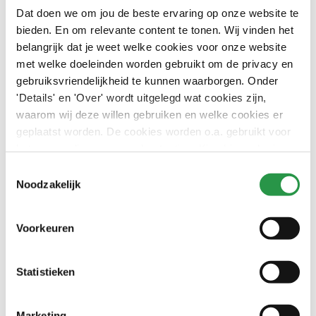
Dat doen we om jou de beste ervaring op onze website te
Vraag jouw vrijblijvende offerte aan
bieden. En om relevante content te tonen. Wij vinden het
belangrijk dat je weet welke cookies voor onze website
met welke doeleinden worden gebruikt om de privacy en
Contact
gebruiksvriendelijkheid te kunnen waarborgen. Onder
'Details' en 'Over' wordt uitgelegd wat cookies zijn,
waarom wij deze willen gebruiken en welke cookies er
Wil je eerst liever iemand spreken? Neem dan
contact
met
geplaatst worden. De cookies worden o.a. gebruikt voor
ons op.
het personaliseren van advertenties. Kies hieronder je
voorkeuren.
Toestemmingsselectie
Bel ons
Noodzakelijk
Voorkeuren
Gerelateerde artikelen
Schoonmaak van (zakelijke) ruimtes en objecten
Statistieken
(kantoren)
Mechanische ventilatie reiniging
Marketing