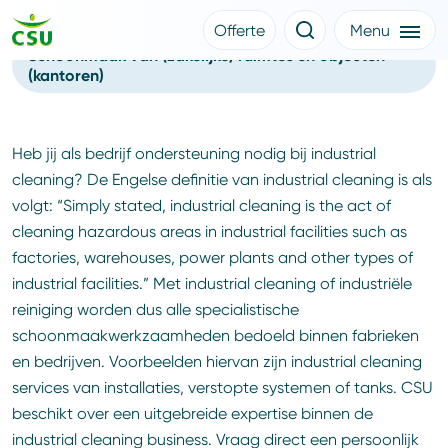
Industrial cleaning
Offerte
Menu
Schoonmaak van (zakelijke) ruimtes en objecten
Meer CSU
(kantoren)
Offerte aanvragen
Nieuws
Klantverhalen
Over CSU
Werken bij CSU
Heb jij als bedrijf ondersteuning nodig bij industrial
Medewerkers
cleaning? De Engelse definitie van industrial cleaning is als
CSU Login
volgt: “Simply stated, industrial cleaning is the act of
cleaning hazardous areas in industrial facilities such as
factories, warehouses, power plants and other types of
industrial facilities.” Met industrial cleaning of industriële
reiniging worden dus alle specialistische
schoonmaakwerkzaamheden bedoeld binnen fabrieken
en bedrijven. Voorbeelden hiervan zijn industrial cleaning
services van installaties, verstopte systemen of tanks. CSU
beschikt over een uitgebreide expertise binnen de
industrial cleaning business. Vraag direct een persoonlijk