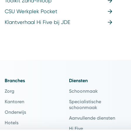
Toolkit Zand-inloop
CSU Werkplek Pocket
Klantverhaal Hi Five bij JDE
Branches
Diensten
Zorg
Schoonmaak
Kantoren
Specialistische
schoonmaak
Onderwijs
Aanvullende diensten
Hotels
Hi Five