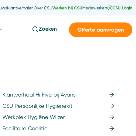
Werken bij CSU
CSU Login
uws
Klantverhalen
Over CSU
Medewerkers
Zoeken
Offerte aanvragen
Klantverhaal Hi Five bij Avans
CSU Persoonlijke Hygiënekit
Werkplek Hygiëne Wijzer
Facilitaire Coalitie