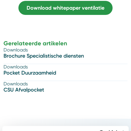
(opent
Download whitepaper ventilatie
in
nieuw
tabblad)
Gerelateerde artikelen
Downloads
Brochure Specialistische diensten
Downloads
Pocket Duurzaamheid
Downloads
CSU Afvalpocket