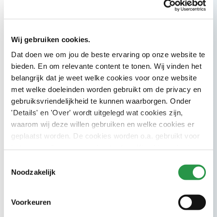
Blijf op de hoogte
Wij gebruiken cookies.
Dat doen we om jou de beste ervaring op onze website te
bieden. En om relevante content te tonen. Wij vinden het
belangrijk dat je weet welke cookies voor onze website
Nieuwsbrief
met welke doeleinden worden gebruikt om de privacy en
gebruiksvriendelijkheid te kunnen waarborgen. Onder
nieuwsbrief
5x per jaar
Schrijf je in voor onze CSU
en ontvang
'Details' en 'Over' wordt uitgelegd wat cookies zijn,
weet wat er speelt
inspiratie en inzichten zodat jij
binnen de
facilitaire wereld.
waarom wij deze willen gebruiken en welke cookies er
geplaatst worden. De cookies worden o.a. gebruikt voor
E-mailadres
het personaliseren van advertenties. Kies hieronder je
voorkeuren.
Toestemmingsselectie
Noodzakelijk
Inschrijven
Voorkeuren