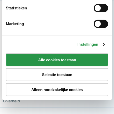
Statistieken
Branches
Zorg
Marketing
Kantoren
Onderwijs
Instellingen
Hotels
Recreatie
Alle cookies toestaan
Industrie
Retail
Selectie toestaan
Vervoer
Alleen noodzakelijke cookies
Logistiek
Overheid