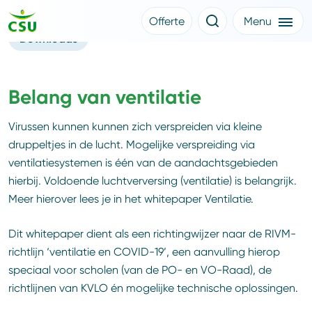
Whitepaper Ventilatie
Offerte
Menu
Downloads
Meer CSU
Offerte aanvragen
Nieuws
Klantverhalen
Over CSU
Belang van ventilatie
Werken bij CSU
Medewerkers
Virussen kunnen kunnen zich verspreiden via kleine
CSU Login
druppeltjes in de lucht. Mogelijke verspreiding via
ventilatiesystemen is één van de aandachtsgebieden
hierbij. Voldoende luchtverversing (ventilatie) is belangrijk.
Meer hierover lees je in het whitepaper Ventilatie.
Dit whitepaper dient als een richtingwijzer naar de RIVM-
richtlijn ‘ventilatie en COVID-19’, een aanvulling hierop
speciaal voor scholen (van de PO- en VO-Raad), de
richtlijnen van KVLO én mogelijke technische oplossingen.