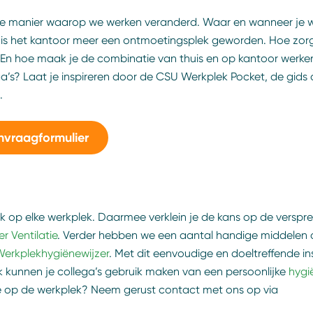
 de manier waarop we werken veranderd. Waar en wanneer je w
r is het kantoor meer een ontmoetingsplek geworden. Hoe zorg
? En hoe maak je de combinatie van thuis en op kantoor werke
’s? Laat je inspireren door de CSU Werkplek Pocket, de gids d
t.
nvraagformulier
rijk op elke werkplek. Daarmee verklein je de kans op de verspr
r Ventilatie
. Verder hebben we een aantal handige middelen 
erkplekhygiënewijzer
. Met dit eenvoudige en doeltreffende i
ok kunnen je collega’s gebruik maken van een persoonlijke
hygi
ëne op de werkplek? Neem gerust contact met ons op via