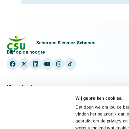
Blijf op de hoogte
Nieuwsbrief
nieuwsbrief
5x per jaar
Schrijf je in voor onze CSU
en ontvang
Wij gebruiken cookies.
weet wat er speelt
inspiratie en inzichten zodat jij
binnen de
Dat doen we om jou de best
facilitaire wereld.
vinden het belangrijk dat
gebruikt om de privacy en 
E-mailadres
Inschrijven
wordt uitgelegd wat cookie