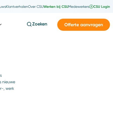
Werken bij CSU
CSU Login
uws
Klantverhalen
Over CSU
Medewerkers
Zoeken
Offerte aanvragen
s
s nieuwe
r-, werk