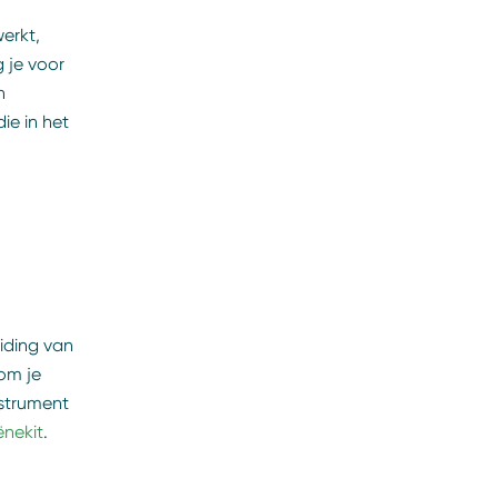
erkt,
 je voor
n
ie in het
eiding van
om je
nstrument
ënekit
.