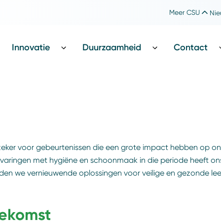
Meer CSU
Nie
Werken bij CSU
Catharina Foundation
Innovatie
Duurzaamheid
Contact
dt zeker voor gebeurtenissen die een grote impact hebben op on
varingen met hygiëne en schoonmaak in die periode heeft on
den we vernieuwende oplossingen voor veilige en gezonde lee
oekomst