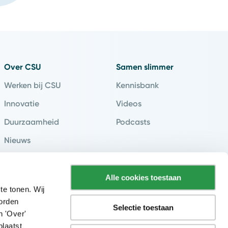
Over CSU
Samen slimmer
Werken bij CSU
Kennisbank
Innovatie
Videos
Duurzaamheid
Podcasts
Nieuws
Klantverhalen
Contact & Vestigingen
Alle cookies toestaan
te tonen. Wij
worden
Selectie toestaan
n 'Over'
plaatst