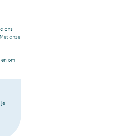
ia ons
 Met onze
n en om
 je