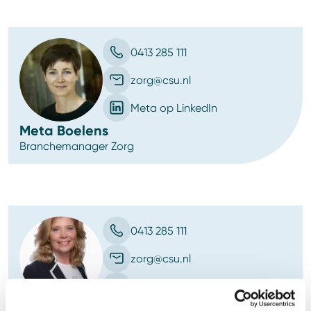
0413 285 111
zorg@csu.nl
Meta op LinkedIn
Meta Boelens
Branchemanager Zorg
0413 285 111
zorg@csu.nl
Judith op LinkedIn
Judith van den Berghe