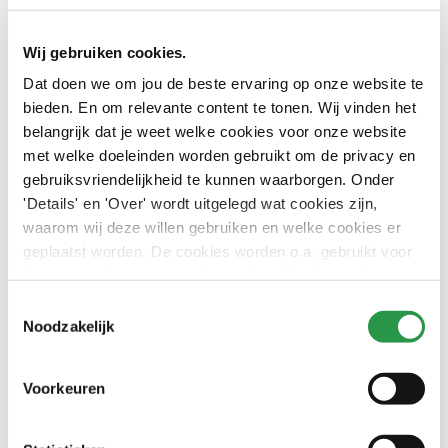
Branchemanager Zorg
Wij gebruiken cookies.
Dat doen we om jou de beste ervaring op onze website te
bieden. En om relevante content te tonen. Wij vinden het
belangrijk dat je weet welke cookies voor onze website
Waar kunnen we mee
met welke doeleinden worden gebruikt om de privacy en
gebruiksvriendelijkheid te kunnen waarborgen. Onder
helpen?
'Details' en 'Over' wordt uitgelegd wat cookies zijn,
waarom wij deze willen gebruiken en welke cookies er
geplaatst worden. De cookies worden o.a. gebruikt voor
Specialistische schoonmaak
het personaliseren van advertenties. Kies hieronder je
voorkeuren.
Toestemmingsselectie
Aanvullende diensten
Noodzakelijk
De Facilitaire Coalitie, voor een optimale
samenwerking
Voorkeuren
Hospitality, voor een unieke totaalbeleving