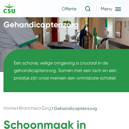
Offerte
Menu
Meer CSU
Gehandicaptenzorg
Offerte aanvragen
Nieuws
Klantverhalen
Over CSU
Werken bij CSU
Medewerkers
CSU Login
Een schone, veilige omgeving is cruciaal in de
gehandicaptenzorg. Samen met een lach en een
praatje zijn onze mensen een onmisbare schakel.
Home
Branches
Zorg
Gehandicaptenzorg
Schoonmaak in