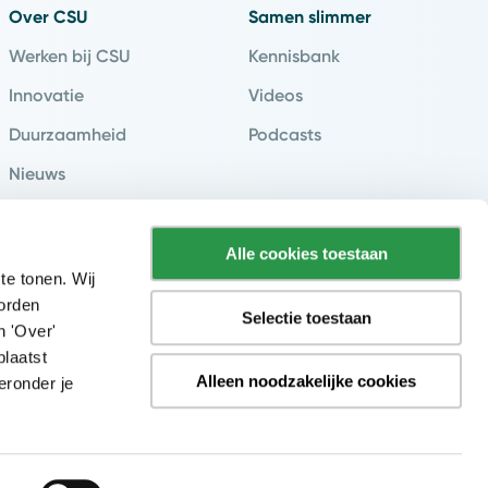
Over CSU
Samen slimmer
Werken bij CSU
Kennisbank
Innovatie
Videos
Duurzaamheid
Podcasts
Nieuws
Klantverhalen
Contact & Vestigingen
Alle cookies toestaan
te tonen. Wij
worden
Selectie toestaan
n 'Over'
plaatst
Alleen noodzakelijke cookies
eronder je