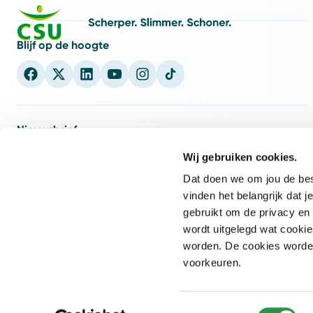
Blijf op de hoogte
Nieuwsbrief
nieuwsbrief
5x per jaar
Schrijf je in voor onze CSU
en ontvang
Wij gebruiken cookies.
weet wat er speelt
inspiratie en inzichten zodat jij
binnen de
Dat doen we om jou de best
facilitaire wereld.
vinden het belangrijk dat
gebruikt om de privacy en 
E-mailadres
Inschrijven
wordt uitgelegd wat cookie
worden. De cookies worden 
voorkeuren.
Toestemmingsselectie