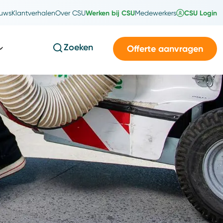
Werken bij CSU
CSU Login
uws
Klantverhalen
Over CSU
Medewerkers
Zoeken
Offerte aanvragen