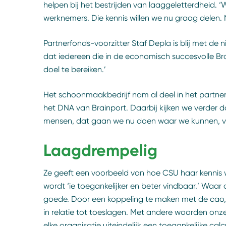
helpen bij het bestrijden van laaggeletterdheid. ‘
werknemers. Die kennis willen we nu graag delen. 
Partnerfonds-voorzitter Staf Depla is blij met de
dat iedereen die in de economisch succesvolle B
doel te bereiken.’
Het schoonmaakbedrijf nam al deel in het partners
het DNA van Brainport. Daarbij kijken we verder 
mensen, dat gaan we nu doen waar we kunnen, voor
Laagdrempelig
Ze geeft een voorbeeld van hoe CSU haar kennis wi
wordt ‘ie toegankelijker en beter vindbaar.’ Waar 
goede. Door een koppeling te maken met de cao, k
in relatie tot toeslagen. Met andere woorden onz
elke organisatie uiteindelijk een toegankelijke cal