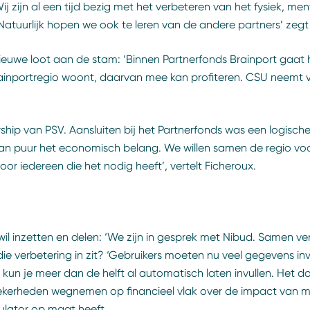
Wij zijn al een tijd bezig met het verbeteren van het fysiek, m
Natuurlijk hopen we ook te leren van de andere partners’ zeg
 nieuwe loot aan de stam: ‘Binnen Partnerfonds Brainport gaat
rainportregio woont, daarvan mee kan profiteren. CSU neemt v
hip van PSV. Aansluiten bij het Partnerfonds was een logische
dan puur het economisch belang. We willen samen de regio vo
 iedereen die het nodig heeft’, vertelt Ficheroux.
l inzetten en delen: ‘We zijn in gesprek met Nibud. Samen ver
die verbetering in zit? ‘Gebruikers moeten nu veel gegevens in
un je meer dan de helft al automatisch laten invullen. Het do
ekerheden wegnemen op financieel vlak over de impact van me
culator op maat heeft.