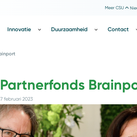
Meer CSU
Nie
Werken bij CSU
Catharina Foundation
Innovatie
Duurzaamheid
Contact
ainport
j Partnerfonds Brainpo
17 februari 2023