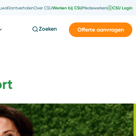
Werken bij CSU
CSU Login
uws
Klantverhalen
Over CSU
Medewerkers
Zoeken
Offerte aanvragen
rt