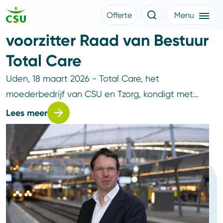
18 maart 2026
John Voppen benoemd tot
Offerte
Menu
Meer CSU
voorzitter Raad van Bestuur
Offerte aanvragen
Nieuws
Klantverhalen
Total Care
Over CSU
Werken bij CSU
Uden, 18 maart 2026 - Total Care, het
Medewerkers
CSU Login
moederbedrijf van CSU en Tzorg, kondigt met…
Lees meer