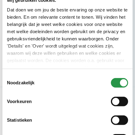
Wij gebruiken cookies.
Nieuwsbrief
Dat doen we om jou de beste ervaring op onze website te
nieuwsbrief
5x per jaar
Schrijf je in voor onze CSU
en ontvang
bieden. En om relevante content te tonen. Wij vinden het
weet wat er speelt
inspiratie en inzichten zodat jij
binnen de
belangrijk dat je weet welke cookies voor onze website
facilitaire wereld.
met welke doeleinden worden gebruikt om de privacy en
gebruiksvriendelijkheid te kunnen waarborgen. Onder
E-mailadres
'Details' en 'Over' wordt uitgelegd wat cookies zijn,
waarom wij deze willen gebruiken en welke cookies er
geplaatst worden. De cookies worden o.a. gebruikt voor
Inschrijven
het personaliseren van advertenties. Kies hieronder je
voorkeuren.
Toestemmingsselectie
Noodzakelijk
Branches
Voorkeuren
Zorg
Kantoren
Statistieken
Onderwijs