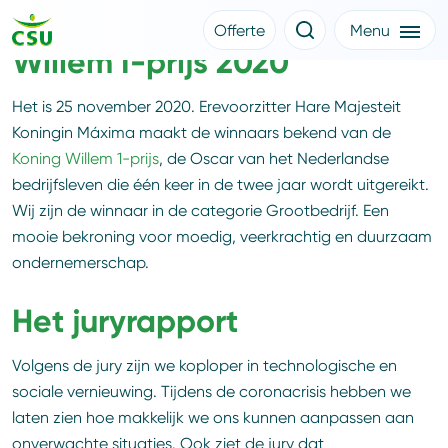
Trotse winnaar Koning
Offerte
Menu
Willem I-prijs 2020
Meer CSU
Offerte aanvragen
Nieuws
Het is 25 november 2020. Erevoorzitter Hare Majesteit
Klantverhalen
Over CSU
Koningin Máxima maakt de winnaars bekend van de
Werken bij CSU
Koning Willem 1-prijs
, de Oscar van het Nederlandse
Medewerkers
bedrijfsleven die één keer in de twee jaar wordt uitgereikt.
CSU Login
Wij zijn de winnaar in de categorie Grootbedrijf. Een
mooie bekroning voor moedig, veerkrachtig en duurzaam
ondernemerschap.
Het juryrapport
Volgens de jury zijn we koploper in technologische en
sociale vernieuwing. Tijdens de coronacrisis hebben we
laten zien hoe makkelijk we ons kunnen aanpassen aan
onverwachte situaties. Ook ziet de jury dat