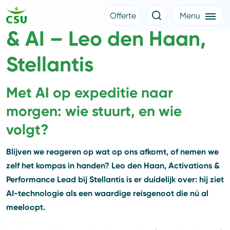
1. Duurzame mobiliteit
Offerte
Menu
& AI – Leo den Haan,
Meer CSU
Offerte aanvragen
Nieuws
Klantverhalen
Stellantis
Over CSU
Werken bij CSU
Medewerkers
Met AI op expeditie naar
CSU Login
morgen: wie stuurt, en wie
volgt?
Blijven we reageren op wat op ons afkomt, of nemen we
zelf het kompas in handen? Leo den Haan, Activations &
Performance Lead bij Stellantis is er duidelijk over: hij ziet
AI-technologie als een waardige reisgenoot die nú al
meeloopt.