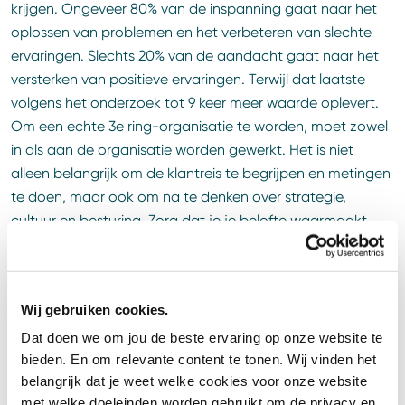
krijgen. Ongeveer 80% van de inspanning gaat naar het
oplossen van problemen en het verbeteren van slechte
ervaringen. Slechts 20% van de aandacht gaat naar het
versterken van positieve ervaringen. Terwijl dat laatste
volgens het onderzoek tot 9 keer meer waarde oplevert.
Om een echte 3e ring-organisatie te worden, moet zowel
in als aan de organisatie worden gewerkt. Het is niet
alleen belangrijk om de klantreis te begrijpen en metingen
te doen, maar ook om na te denken over strategie,
cultuur en besturing. Zorg dat je je belofte waarmaakt.
Nooit meer ander hondenvoer
De sessie werd afgesloten met een treffend voorbeeld:
Wij gebruiken cookies.
een reclamefilmpje van Chewy, online aanbieder van
Dat doen we om jou de beste ervaring op onze website te
hondenvoer. Wanneer klanten bellen om een abonnement
bieden. En om relevante content te tonen. Wij vinden het
stop te zetten omdat hun hond is overleden, worden zij
belangrijk dat je weet welke cookies voor onze website
empathisch te woord gestaan. Natuurlijk hoeven zij niet
met welke doeleinden worden gebruikt om de privacy en