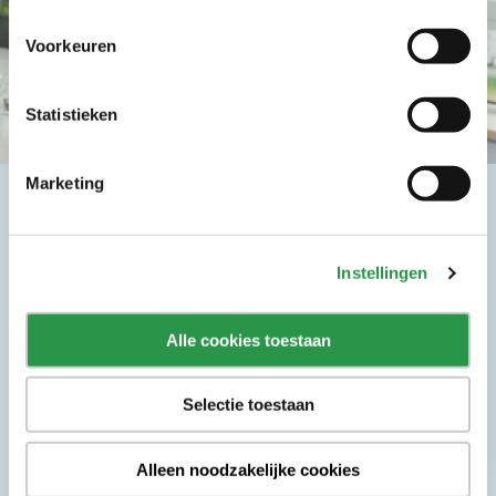
Voorkeuren
Statistieken
Marketing
Vraag jouw offerte aan voor zorg
schoonmaak
Samen werken aan een fijne en hygiënische werk- en
Instellingen
leefomgeving. Door scherper, slimmer en schoner te zijn.
Dát is wat wij doen. Vraag vrijblijvend jouw offerte aan
Alle cookies toestaan
en ontdek wat wij voor jou, je medewerkers en cliënten
kunnen betekenen.
Selectie toestaan
Offerte aanvragen voor zorg schoonmaak
Contact opnemen
Alleen noodzakelijke cookies