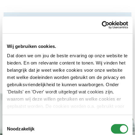
0413 285 111
zorg@csu.nl
Wij gebruiken cookies.
Judith op LinkedIn
Dat doen we om jou de beste ervaring op onze website te
Judith van den Berghe
bieden. En om relevante content te tonen. Wij vinden het
Branchemanager Zorg
belangrijk dat je weet welke cookies voor onze website
met welke doeleinden worden gebruikt om de privacy en
gebruiksvriendelijkheid te kunnen waarborgen. Onder
'Details' en 'Over' wordt uitgelegd wat cookies zijn,
waarom wij deze willen gebruiken en welke cookies er
geplaatst worden. De cookies worden o.a. gebruikt voor
het personaliseren van advertenties. Kies hieronder je
voorkeuren.
Toestemmingsselectie
Noodzakelijk