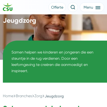
Offerte
Menu
Meer CSU
Jeugdzorg
Offerte aanvragen
Nieuws
Klantverhalen
Over CSU
Werken bij CSU
Medewerkers
CSU Login
Samen helpen we kinderen en jongeren die een
steuntje in de rug verdienen. Door een
leefomgeving te creëren die aanmoedigt en
inspireert.
Home
Branches
Zorg
Jeugdzorg