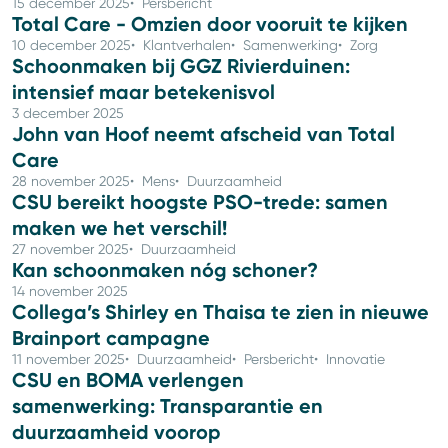
15 december 2025
Persbericht
Total Care - Omzien door vooruit te kijken
10 december 2025
Klantverhalen
Samenwerking
Zorg
Schoonmaken bij GGZ Rivierduinen:
intensief maar betekenisvol
3 december 2025
John van Hoof neemt afscheid van Total
Care
28 november 2025
Mens
Duurzaamheid
CSU bereikt hoogste PSO-trede: samen
maken we het verschil!
27 november 2025
Duurzaamheid
Kan schoonmaken nóg schoner?
14 november 2025
Collega’s Shirley en Thaisa te zien in nieuwe
Brainport campagne
11 november 2025
Duurzaamheid
Persbericht
Innovatie
CSU en BOMA verlengen
samenwerking: Transparantie en
duurzaamheid voorop