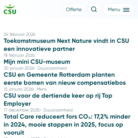
Offerte
Menu
Meer CSU
Offerte aanvragen
Nieuws
Klantverhalen
24 februari 2026
Over CSU
Toekomstmuseum Next Nature vindt in CSU
Werken bij CSU
een innovatieve partner
Medewerkers
18 februari 2026
CSU Login
Mijn mini CSU-museum
30 januari 2026
Duurzaamheid
CSU en Gemeente Rotterdam planten
eerste bomen van nieuw compensatiebos
15 januari 2026
Mens
CSU voor de dertiende keer op rij Top
Employer
17 december 2025
Duurzaamheid
Total Care reduceert fors CO₂: 17,2% minder
in 2024, mooie stappen in 2025, focus op
vooruit