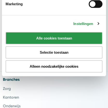
Marketing
Nieuwsbrief
nieuwsbrief
5x per jaar
Schrijf je in voor onze CSU
en ontvang
weet wat er speelt
inspiratie en inzichten zodat jij
binnen de
Instellingen
facilitaire wereld.
E-mailadres
Alle cookies toestaan
Selectie toestaan
Inschrijven
Alleen noodzakelijke cookies
Branches
Zorg
Kantoren
Onderwijs