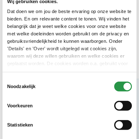
Wij gebruiken cookies.
Dat doen we om jou de beste ervaring op onze website te
06-10095816
bieden. En om relevante content te tonen. Wij vinden het
nicole.van.eijk@csu.nl
belangrijk dat je weet welke cookies voor onze website
met welke doeleinden worden gebruikt om de privacy en
Nicole van Eijk
gebruiksvriendelijkheid te kunnen waarborgen. Onder
Woordvoerder
'Details' en 'Over' wordt uitgelegd wat cookies zijn,
waarom wij deze willen gebruiken en welke cookies er
geplaatst worden. De cookies worden o.a. gebruikt voor
het personaliseren van advertenties. Kies hieronder je
voorkeuren.
Toestemmingsselectie
Noodzakelijk
Voorkeuren
Blijf op de hoogte
Statistieken